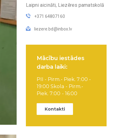
Laipni aicināti, Liezēres pamatskolā
+371 64807160
liezere.bd@inbox.lv
Mācību iestādes
darba laiki:
PII - Pirm.- Piek. 7:00 -
19:00 Skola - Pirm.-
Piek. 7:00 - 16:00
Kontakti