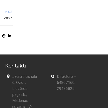
NEXT
– 2023
Kontakti
Jaunatnes iela
Direktore –
6, Ozoli,
64807160;
Liezēres
29486825
pagasts,
Madonas
novads, LV-