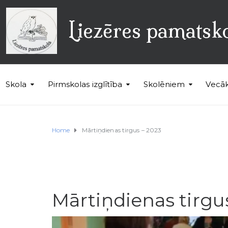
Liezēres pamatsk
Skola
Pirmskolas izglītība
Skolēniem
Vecā
Home
Mārtiņdienas tirgus – 2023
Mārtiņdienas tirgu