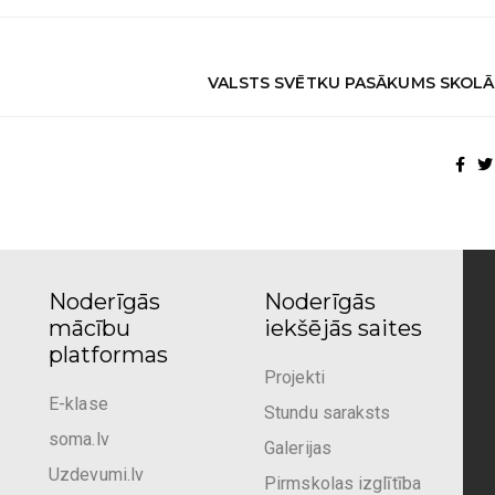
VALSTS SVĒTKU PASĀKUMS SKOLĀ 
Noderīgās
Noderīgās
mācību
iekšējās saites
platformas
Projekti
E-klase
Stundu saraksts
soma.lv
Galerijas
Uzdevumi.lv
Pirmskolas izglītība