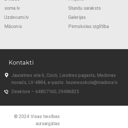
soma.lv
Stundu saraksts
Uzdevumi.lv
Galerijas
Māconis
Pirmskolas izglītība
Kontakti
Jaunatnes iela 6, Ozoli, Liezēres pagasts, Madonas
novads, LV-4884, e-pasts:
liezeresskola@madona.lv
Direktore – 64807160; 29486825
© 2024 Visas tiesības
aizsargātas