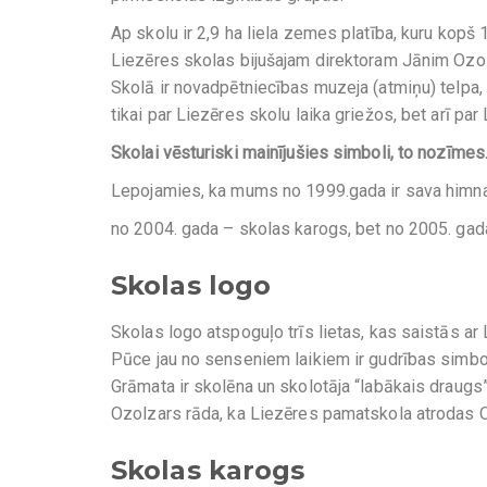
Ap skolu ir 2,9 ha liela zemes platība, kuru kop
Liezēres skolas bijušajam direktoram Jānim Ozo
Skolā ir novadpētniecības muzeja (atmiņu) telpa, 
tikai par Liezēres skolu laika griežos, bet arī pa
Skolai vēsturiski mainījušies simboli, to nozīmes
Lepojamies, ka mums no 1999.gada ir sava himna 
no 2004. gada – skolas karogs, bet no 2005. gada
Skolas logo
Skolas logo atspoguļo trīs lietas, kas saistās ar
Pūce jau no senseniem laikiem ir gudrības simbo
Grāmata ir skolēna un skolotāja “labākais draugs
Ozolzars rāda, ka Liezēres pamatskola atrodas Ozo
Skolas karogs