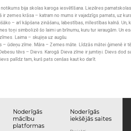
s notikums bija skolas karoga iesvētīšana. Liezēres pamatskola
ā ir zemes krāsa – katram no mums ir vajadzīgs pamats, uz kur
šāko – arī kāpšana zināšanu, labestības, mīlestības kalnā. Un, 
snes toņi simbolizē šo laimi un brīnumu, kuru tur ieraugām. Un e
 zīmes. Laima – skujiņa uz augšu.
ocis – ūdeņu zīme. Māra – Zemes māte. Līdzās mātei ģimenē ir tē
Debesu tēvs – Dievs. Karogā Dieva zīme ir jumtiņi. Dievs dod s
Dievs palīdz tam, kurš pats cenšas kaut ko darīt.
Noderīgās
Noderīgās
mācību
iekšējās saites
platformas