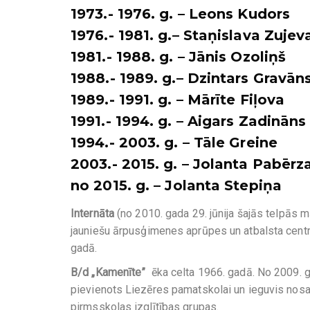
1973.- 1976. g. – Leons Kudors
1976.- 1981. g.– Staņislava Zujev
1981.- 1988. g. – Jānis Ozoliņš
1988.- 1989. g.– Dzintars Gravān
1989.- 1991. g. – Mārīte Fiļova
1991.- 1994. g. – Aigars Zadināns
1994.- 2003. g. – Tāle Greine
2003.- 2015. g. – Jolanta Pabērz
no 2015. g. – Jolanta Stepiņa
Internāta
(no 2010. gada 29. jūnija šajās telpās
jauniešu ārpusģimenes aprūpes un atbalsta centrs
gadā.
B/d „Kamenīte”
ēka celta 1966. gadā. No 2009. 
pievienots Liezēres pamatskolai un ieguvis no
pirmsskolas izglītības grupas.