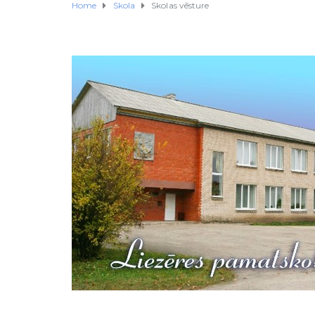
Home
Skola
Skolas vēsture