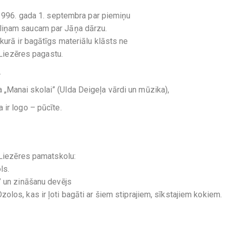
š 1996. gada 1. septembra par piemiņu
liņam saucam par Jāņa dārzu.
kurā ir bagātīgs materiālu klāsts ne
r Liezēres pagastu.
.
„Manai skolai” (Ulda Deigeļa vārdi un mūzika),
 ir logo – pūcīte.
 Liezēres pamatskolu:
ls.
” un zināšanu devējs
los, kas ir ļoti bagāti ar šiem stiprajiem, sīkstajiem kokiem.