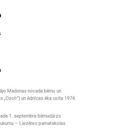
a
s
a
 mājo Madonas novada bērnu un
 „Ozoli”) un ēdnīcas ēka celta 1974.
gada 1. septembra bērnudārzs
saukumu – Liezēres pamatskolas