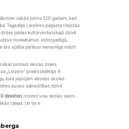
i nākotnei sākās pirms 320 gadiem, kad
ība. Tagadējā Liezēres pagasta robežās
dziļas pēdas kultūrvēsturiskajā dzīvē.
 daudzus nosaukumus: astoņgadīgā,
ai tās sūtība palikusi nemainīga mācīt
noskan pirmais skolas zvans.
za „Liezēre” priekšsēdētājs R.
gu, kura joprojām atrodas skolas
zēres puses sabiedrības dzīvē.
10 direktori
, rosinot visu skolas saimi
kās idejas. Un tie ir:
dsberga