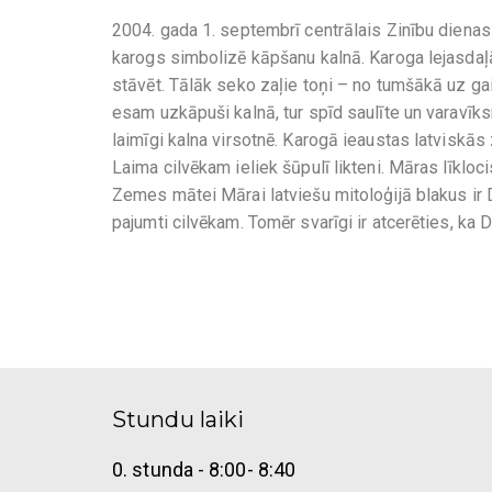
2004. gada 1. septembrī centrālais Zinību diena
karogs simbolizē kāpšanu kalnā. Karoga lejasdaļ
stāvēt. Tālāk seko zaļie toņi – no tumšākā uz gai
esam uzkāpuši kalnā, tur spīd saulīte un varavīk
laimīgi kalna virsotnē. Karogā ieaustas latviskās
Laima cilvēkam ieliek šūpulī likteni. Māras līkl
Zemes mātei Mārai latviešu mitoloģijā blakus ir 
pajumti cilvēkam. Tomēr svarīgi ir atcerēties, ka 
Stundu laiki
0. stunda - 8:00- 8:40