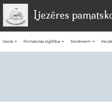
Liezēres pamatsk
Skola
Pirmskolas izglītība
Skolēniem
Vecā