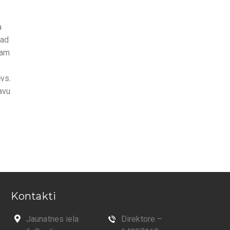
s
a
kad
sam
vs.
avu
Kontakti
Jaunatnes iela
Direktore –