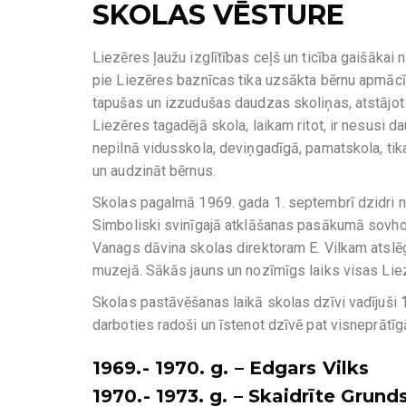
SKOLAS VĒSTURE
Liezēres ļaužu izglītības ceļš un ticība gaišāka
pie Liezēres baznīcas tika uzsākta bērnu apmāc
tapušas un izzudušas daudzas skoliņas, atstājot 
Liezēres tagadējā skola, laikam ritot, ir nesusi
nepilnā vidusskola, deviņgadīgā, pamatskola, tik
un audzināt bērnus.
Skolas pagalmā 1969. gada 1. septembrī dzidri 
Simboliski svinīgajā atklāšanas pasākumā sovho
Vanags dāvina skolas direktoram E. Vilkam atslē
muzejā. Sākās jauns un nozīmīgs laiks visas Lie
Skolas pastāvēšanas laikā skolas dzīvi vadījuši
darboties radoši un īstenot dzīvē pat visneprātīgā
1969.- 1970. g. – Edgars Vilks
1970.- 1973. g. – Skaidrīte Grun