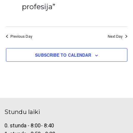
e
o
profesija”
w
n
s
N
Previous Day
Next Day
a
SUBSCRIBE TO CALENDAR
v
i
g
a
t
Stundu laiki
i
o
0. stunda - 8:00- 8:40