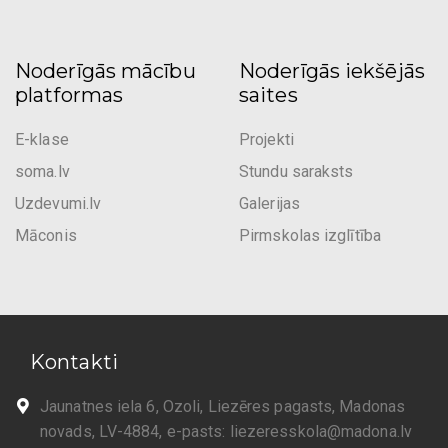
Noderīgās mācību
Noderīgās iekšējās
platformas
saites
E-klase
Projekti
soma.lv
Stundu saraksts
Uzdevumi.lv
Galerijas
Māconis
Pirmskolas izglītība
Kontakti
Jaunatnes iela 6, Ozoli, Liezēres pagasts, Madonas
novads, LV-4884, e-pasts:
liezeresskola@madona.lv