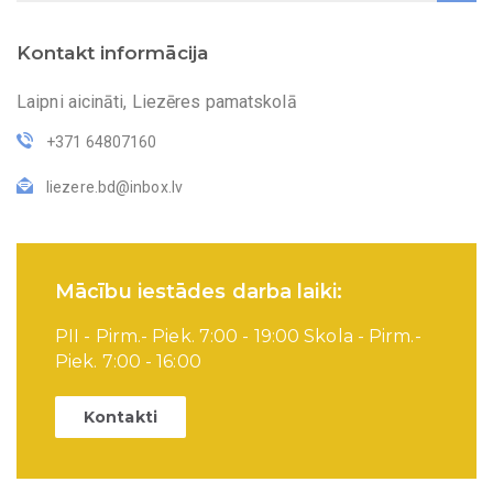
Kontakt informācija
Laipni aicināti, Liezēres pamatskolā
+371 64807160
liezere.bd@inbox.lv
Mācību iestādes darba laiki:
PII - Pirm.- Piek. 7:00 - 19:00 Skola - Pirm.-
Piek. 7:00 - 16:00
Kontakti